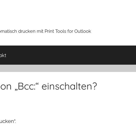
atisch drucken mit Print Tools for Outlook
akt
n „Bcc:“ einschalten?
rucken“.