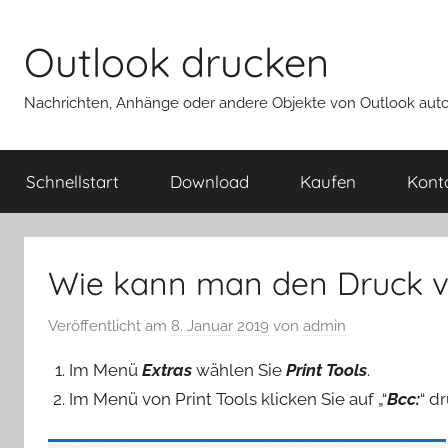
Zum
Inhalt
Outlook drucken
springen
Nachrichten, Anhänge oder andere Objekte von Outlook autom
Schnellstart
Download
Kaufen
Kont
Wie kann man den Druck vo
Veröffentlicht am
8. Januar 2019
von
admin
Im Menü
Extras
wählen Sie
Print Tools
.
Im Menü von Print Tools klicken Sie auf „“
Bcc:
“ d